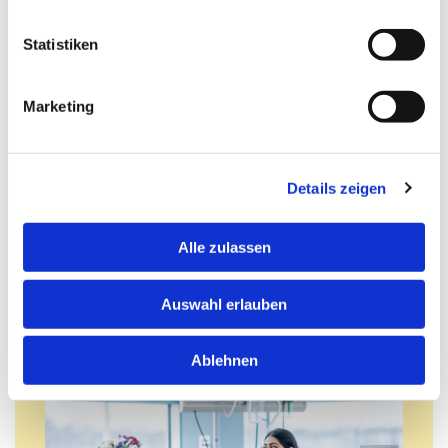
Hilfe
bei Formalitäten
Statistiken
Mit den Formalitäten bzgl. der
Fahrtkostenabrechnung mit den Kranken-
Marketing
und Rentenkassen sowie
Berufsgenossenschaften kennen wir uns
bestens aus und arbeiten mit allen
Details zeigen
Krankenkassen zusammen.
Alle zulassen
Kontaktieren Sie uns gern für eine
unverbindliche und kostenlose Beratung unter
Auswahl erlauben
der Rufnummer:
06353 3024
Ablehnen