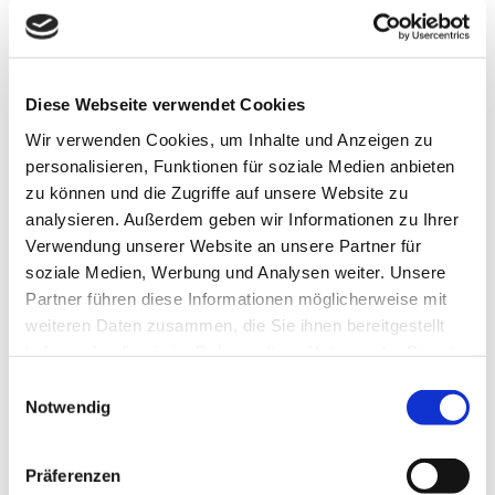
Um die Formalitäten der Kostenübernahme für Sie so
stressfrei wie möglich zu gestalten, unterstützen wir
Sie gerne tatkräftig. Im Vorfeld benötigen wir dafür
einige Unterlagen:
Diese Webseite verwendet Cookies
eine schriftliche Kostenübernahme der Krankenkasse
Wir verwenden Cookies, um Inhalte und Anzeigen zu
ODER
personalisieren, Funktionen für soziale Medien anbieten
zu können und die Zugriffe auf unsere Website zu
einen Transportschein / eine Verordnung des
analysieren. Außerdem geben wir Informationen zu Ihrer
Krankenhauses oder behandelnden Arztes
Verwendung unserer Website an unsere Partner für
soziale Medien, Werbung und Analysen weiter. Unsere
Bitte beachten Sie, dass auf der Verordnung bei „Art
Partner führen diese Informationen möglicherweise mit
der Verordnung“ unbedingt „Taxi/Mietwagen“
weiteren Daten zusammen, die Sie ihnen bereitgestellt
angekreuzt sein muss.
haben oder die sie im Rahmen Ihrer Nutzung der Dienste
gesammelt haben.
Einwilligungsauswahl
Notwendig
Präferenzen