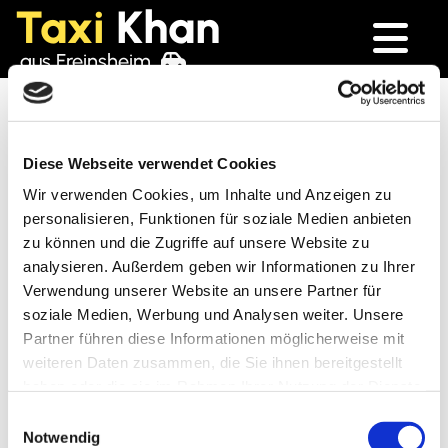
Taxi
Khan
aus Freinsheim

Impressum
Diese Webseite verwendet Cookies
Wir verwenden Cookies, um Inhalte und Anzeigen zu
Taxi Khan
personalisieren, Funktionen für soziale Medien anbieten
Retzerstraße 2
zu können und die Zugriffe auf unsere Website zu
67251 Freinsheim
analysieren. Außerdem geben wir Informationen zu Ihrer
Verwendung unserer Website an unsere Partner für
Telefon:
06353 3024
soziale Medien, Werbung und Analysen weiter. Unsere
E-Mail:
info@taxiservice-khan.de
Partner führen diese Informationen möglicherweise mit
weiteren Daten zusammen, die Sie ihnen bereitgestellt
haben oder die sie im Rahmen Ihrer Nutzung der Dienste
Inhaber: Zeshan Khan
gesammelt haben.
Einwilligungsauswahl
Notwendig